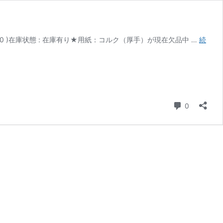
¥15,290 )在庫状態 : 在庫有り★用紙：コルク（厚手）が現在欠品中 …
続
コメント
0