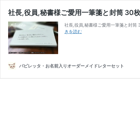
社長,役員,秘書様ご愛用一筆箋と封筒 30枚set
社長,役員,秘書様ご愛用一筆箋と封筒 30枚s
社
きを読む
長,
役
員,
秘
書
パピレッタ・お名前入りオーダーメイドレターセット
様
ご
愛
用
一
筆
箋
と
封
筒
30