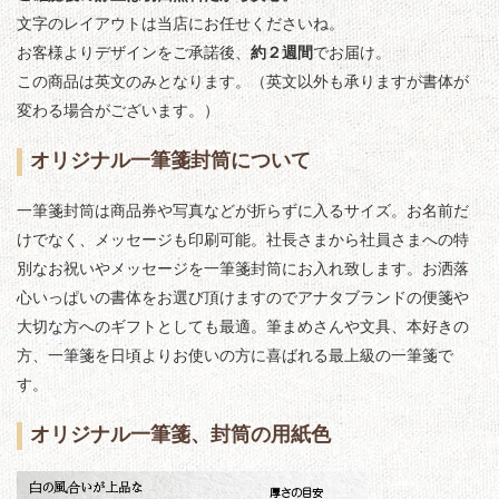
文字のレイアウトは当店にお任せくださいね。
お客様よりデザインをご承諾後、
約２週間
でお届け。
この商品は英文のみとなります。（英文以外も承りますが書体が
変わる場合がございます。）
オリジナル一筆箋封筒について
一筆箋封筒は商品券や写真などが折らずに入るサイズ。お名前だ
けでなく、メッセージも印刷可能。社長さまから社員さまへの特
別なお祝いやメッセージを一筆箋封筒にお入れ致します。お洒落
心いっぱいの書体をお選び頂けますのでアナタブランドの便箋や
大切な方へのギフトとしても最適。筆まめさんや文具、本好きの
方、一筆箋を日頃よりお使いの方に喜ばれる最上級の一筆箋で
す。
オリジナル一筆箋、封筒の用紙色