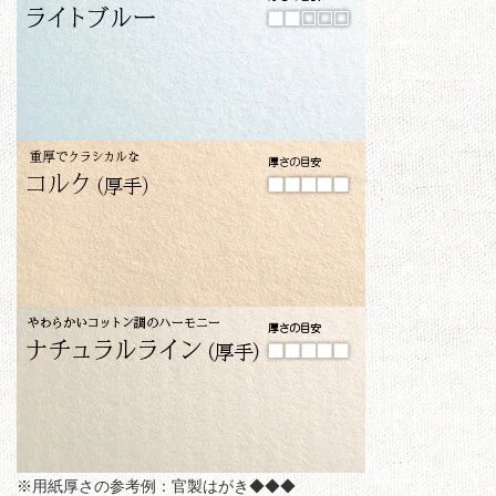
※用紙厚さの参考例：官製はがき◆◆◆