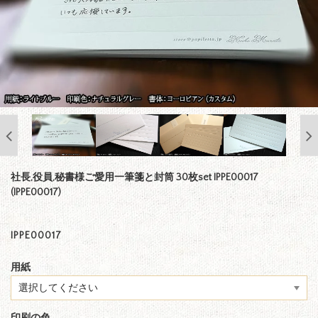
社長,役員,秘書様ご愛用一筆箋と封筒 30枚set IPPE00017
(IPPE00017)
IPPE00017
用紙