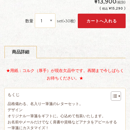
¥13,900
(税別)
(
¥15,290 )
税込
数量
set(×30枚)
商品詳細
★用紙：コルク（厚手）が現在欠品中です。再開まで今しばらく
お待ちください。★
もくじ
品格備わる、名入り一筆箋のレターセット。
デザイン
オリジナル一筆箋をギフトに。心込めて包装いたします。
お名前やメールだけでなく肩書や資格などアナタをアピールする
一筆箋にカスタマイズ！