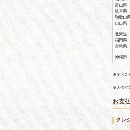
富山県
岐阜県
和歌山
山口県
北海道
福岡県
宮崎県
沖縄県
※￥15,
※天候や
お支
クレ