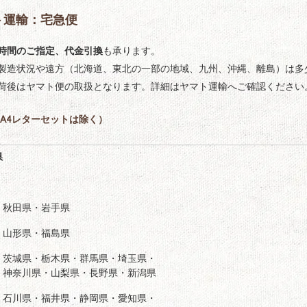
ト運輸：宅急便
時間のご指定、代金引換
も承ります。
製造状況や遠方（北海道、東北の一部の地域、九州、沖縄、離島）は多
荷後はヤマト便の取扱となります。詳細はヤマト運輸へご確認ください
A4レターセットは除く）
県
・秋田県・岩手県
・山形県・福島県
・茨城県・栃木県・群馬県・埼玉県・
・神奈川県・山梨県・長野県・新潟県
・石川県・福井県・静岡県・愛知県・