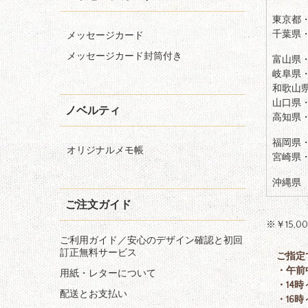
東京都
千葉県
メッセージカード
メッセージカード封筒付き
富山県
岐阜県
和歌山
山口県
ノベルティ
高知県
福岡県
オリジナルメモ帳
宮崎県
沖縄県
ご注文ガイド
※￥15
ご利用ガイド／安心のデザイン確認と初回
訂正無料サービス
ご指定
・午前
用紙・レターについて
・14時
配送とお支払い
・16時