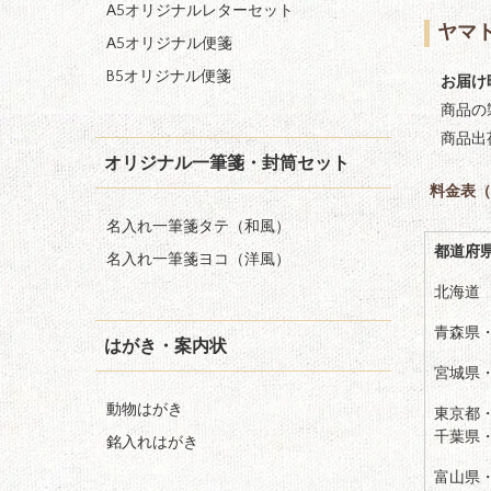
A5オリジナルレターセット
ヤマ
A5オリジナル便箋
B5オリジナル便箋
お届け
商品の
商品出
オリジナル一筆箋・封筒セット
料金表
（
名入れ一筆箋タテ（和風）
都道府
名入れ一筆箋ヨコ（洋風）
北海道
青森県
はがき・案内状
宮城県
動物はがき
東京都
千葉県
銘入れはがき
富山県