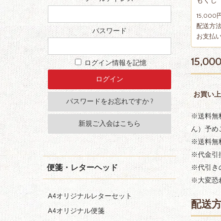
もくじ
15,0
配送方
パスワード
お支払
15,
ログイン情報を記憶
お買い上
パスワードをお忘れですか ?
※送料無
新規ご入会はこちら
ん）予め
※送料無
※代金引
便箋・レターヘッド
※代引き
※大変恐
A4オリジナルレターセット
配送
A4オリジナル便箋