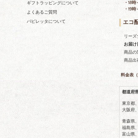
・18時
ギフトラッピングについて
・19時
よくあるご質問
パピレッタについて
エコ
リーズ
お届け
商品の
商品出
料金表
（
都道府
東京都
大阪府
青森県
福島県
富山県