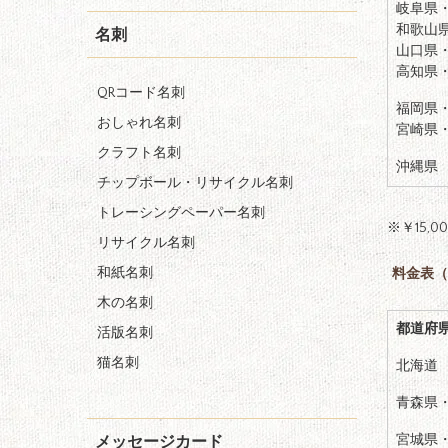
岐阜県
和歌山
名刺
山口県
高知県
QRコード名刺
福岡県
おしゃれ名刺
宮崎県
クラフト名刺
沖縄県
チップボール・リサイクル名刺
トレーシングペーパー名刺
※￥15
リサイクル名刺
和紙名刺
料金表
（
木の名刺
都道府
活版名刺
猫名刺
北海道
青森県
宮城県
メッセージカード