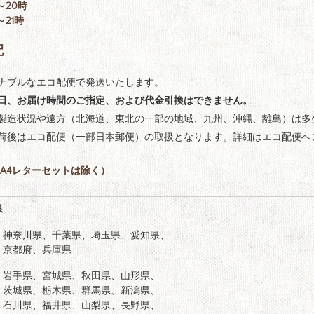
～20時
～21時
配
ナブルなエコ配便で発送いたします。
日、お届け時間のご指定、および代金引換はできません。
製造状況や遠方（北海道、東北の一部の地域、九州、沖縄、離島）は多
荷後はエコ配便（一部日本郵便）の取扱となります。詳細はエコ配便へ
A4レターセットは除く）
県
、神奈川県、千葉県、埼玉県、愛知県、
、京都府、兵庫県
、岩手県、宮城県、秋田県、山形県、
、茨城県、栃木県、群馬県、新潟県、
、石川県、福井県、山梨県、長野県、