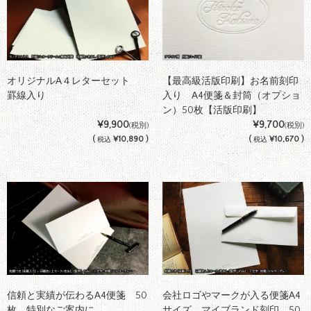
オリジナルA４レターセット
【最高級活版印刷】お名前刻印
罫線入り
入り A4便箋＆封筒（オプショ
ン）50枚【活版印刷】
¥9,900
¥9,700
(税別)
(税別)
(
¥10,890 )
(
¥10,670 )
税込
税込
信頼と実績が伝わるA4便箋 50
会社ロゴやマークが入る便箋A4
枚 特別なご案内に
サイズ マイブランド刻印 50