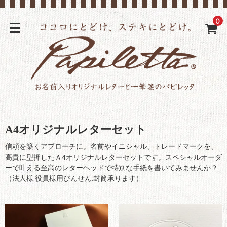
0
A4オリジナルレターセット
信頼を築くアプローチに。名前やイニシャル、トレードマークを、
高貴に型押したＡ4オリジナルレターセットです。スペシャルオーダ
ーで叶える至高のレターヘッドで特別な手紙を書いてみませんか？
（法人様,役員様用びんせん,封筒承ります）