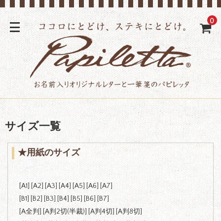
0
サイズ一覧
★用紙のサイズ
[
A1
] [
A2
] [
A3
] [
A4
] [
A5
] [
A6
] [
A7
]
[
B1
]
[
B2
] [
B3
] [
B4
] [
B5
] [
B6
] [
B7
]
[
A全判
] [
A判2切(半裁)
] [
A判4切
] [
A判8切
]