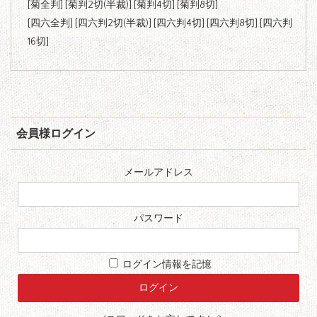
[
菊全判
] [
菊判2切(半裁)
] [
菊判4切
] [
菊判8切
]
[
四六全判
] [
四六判2切(半裁)
] [
四六判4切
] [
四六判8切
] [
四六判
16切
]
会員様ログイン
メールアドレス
パスワード
ログイン情報を記憶