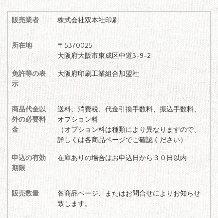
販売業者
株式会社双本社印刷
所在地
〒5370025
大阪府大阪市東成区中道3-9-2
免許等の表
大阪府印刷工業組合加盟社
示
商品代金以
送料、消費税、代金引換手数料、振込手数料、
外の必要料
オプション料
金
（オプション料は種類により異なりますので、
詳しくは各商品ページでご確認ください）
申込の有効
在庫ありの場合はお申込日から３０日以内
期限
販売数量
各商品ページ、またはお問合せによりお知らせ
致します。