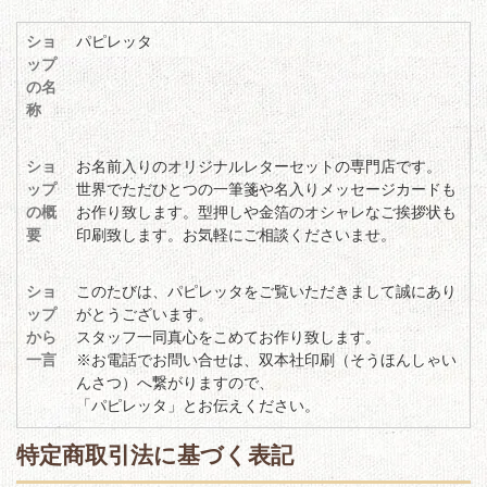
ショ
パピレッタ
ップ
の名
称
ショ
お名前入りのオリジナルレターセットの専門店です。
ップ
世界でただひとつの一筆箋や名入りメッセージカードも
の概
お作り致します。型押しや金箔のオシャレなご挨拶状も
要
印刷致します。お気軽にご相談くださいませ。
ショ
このたびは、パピレッタをご覧いただきまして誠にあり
ップ
がとうございます。
から
スタッフ一同真心をこめてお作り致します。
一言
※お電話でお問い合せは、双本社印刷（そうほんしゃい
んさつ）へ繋がりますので、
「パピレッタ」とお伝えください。
特定商取引法に基づく表記