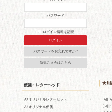
パスワード
ログイン情報を記憶
パスワードをお忘れですか ?
新規ご入会はこちら
★用
便箋・レターヘッド
A4オリジナルレターセット
[
A1
] [
A
[
B1
]
[
B
A4オリジナル便箋