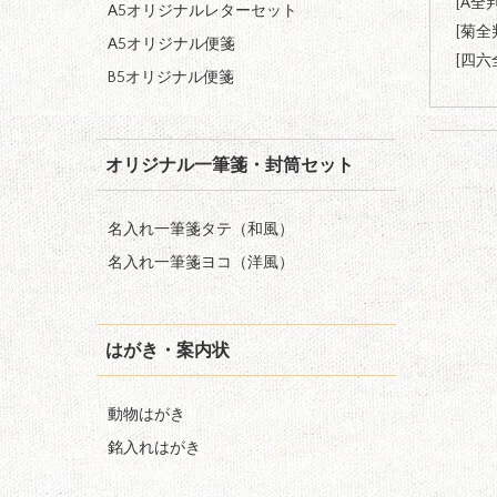
[
A全
A5オリジナルレターセット
[
菊全
A5オリジナル便箋
[
四六
B5オリジナル便箋
オリジナル一筆箋・封筒セット
名入れ一筆箋タテ（和風）
名入れ一筆箋ヨコ（洋風）
はがき・案内状
動物はがき
銘入れはがき