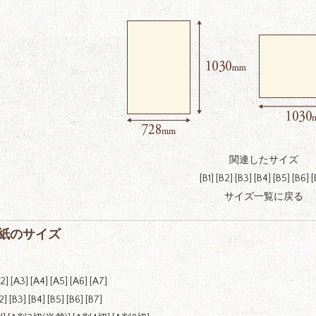
関連したサイズ
[
B1
]
[
B2
] [
B3
] [
B4
] [
B5
] [
B6
] [
サイズ一覧に戻る
紙のサイズ
2
] [
A3
] [
A4
] [
A5
] [
A6
] [
A7
]
2
] [
B3
] [
B4
] [
B5
] [
B6
] [
B7
]