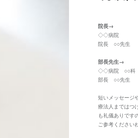
院長→
◇◇病院
院長 ○○先生
部長先生→
◇◇病院 ○○科
部長 ○○先生
短いメッセージや
療法人まではつ
も礼儀ありです
ご参考ください