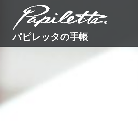
コ
ン
テ
ン
パピレッタの手帳
ツ
へ
ス
キ
ッ
プ