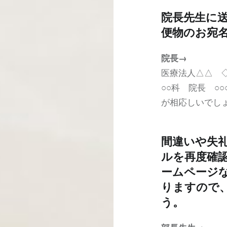
院長先生に
便物のお宛
院長→
医療法人△△ 
○○科 院長 ○
が相応しいでし
間違いや失
ルを再度確
ームページ
りますので
う。