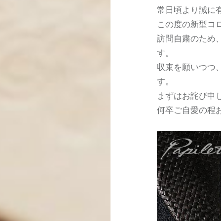
常日頃より誠に
この度の新型コ
訪問自粛のため
す。
収束を願いつつ
す。
まずはお詫び申
何卒ご自愛の程