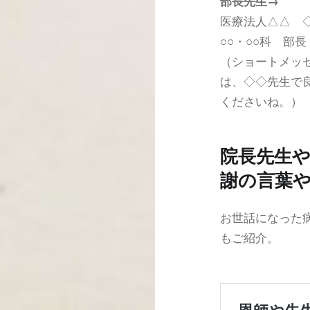
部長先生→
医療法人△△ 
○○・○○科 部
（ショートメッ
は、◇◇先生で
くださいね。）
院長先生
謝の言葉
お世話になった
もご紹介。