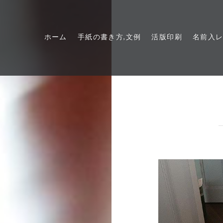
ホーム
手紙の書き方,文例
活版印刷
名前入