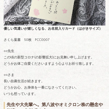
優しい気遣いが嬉しくなる、お名前入りカード（はがきサイズ）
さくら葉書 50枚 PCC0007
○○先生
この頃の新型コロナ(の影響拡大)にお見舞い申し上げます。
どうかお体ご自愛くださいますよう心よりお祈り致します。
○○さま
長い自粛生活が続きます。
どうかお心、お身体を一番になさってください。
いつも想っています。
先生や大先輩へ。第八波やオミクロン株の懸念や