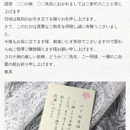
謹啓 〇〇の候 〇〇先生におかれましてはご多忙のことと存じ
上げます
日頃は格別のお引き立てを賜りお礼申し上げます。
さて、このたびは貴重なご助言を拝聴し誠に有難うございまし
た。
今後もお役に立てます様、精進いたす所存でございますので変わ
らぬご指導ご鞭撻賜ります様お願い申し上げます。
コロナ禍の厳しい折柄、どうか〇〇先生、ご一同様、一層のご自
愛の程お祈り申し上げます。
敬具