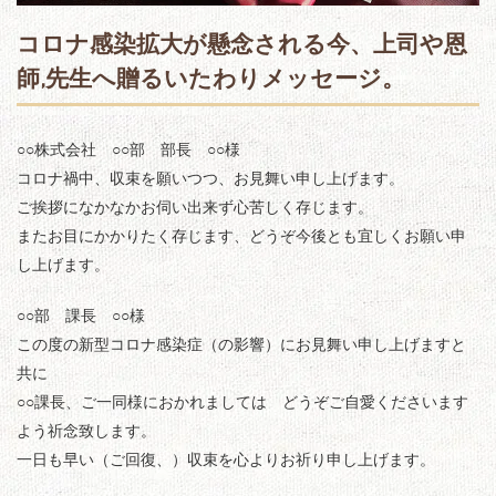
コロナ感染拡大が懸念される今、上司や恩
師,先生へ贈るいたわりメッセージ。
○○株式会社 ○○部 部長 ○○様
コロナ禍中、収束を願いつつ、お見舞い申し上げます。
ご挨拶になかなかお伺い出来ず心苦しく存じます。
またお目にかかりたく存じます、どうぞ今後とも宜しくお願い申
し上げます。
○○部 課長 ○○様
この度の新型コロナ感染症（の影響）にお見舞い申し上げますと
共に
○○課長、ご一同様におかれましては どうぞご自愛くださいます
よう祈念致します。
一日も早い（ご回復、）収束を心よりお祈り申し上げます。