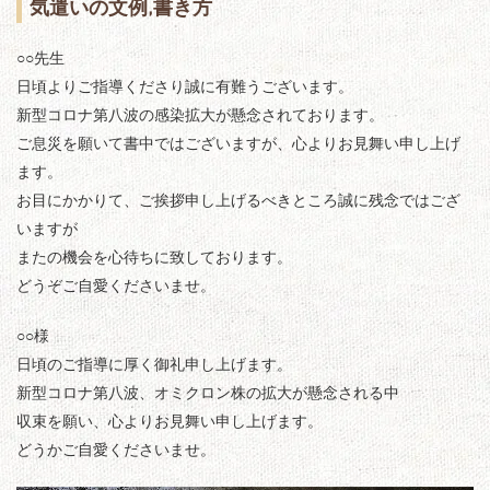
気遣いの文例,書き方
○○先生
日頃よりご指導くださり誠に有難うございます。
新型コロナ第八波の感染拡大が懸念されております。
ご息災を願いて書中ではございますが、心よりお見舞い申し上げ
ます。
お目にかかりて、ご挨拶申し上げるべきところ誠に残念ではござ
いますが
またの機会を心待ちに致しております。
どうぞご自愛くださいませ。
○○様
日頃のご指導に厚く御礼申し上げます。
新型コロナ第八波、オミクロン株の拡大が懸念される中
収束を願い、心よりお見舞い申し上げます。
どうかご自愛くださいませ。