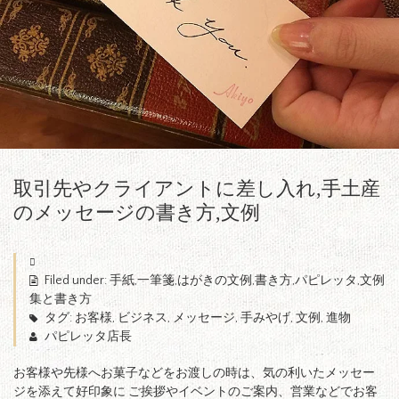
取引先やクライアントに差し入れ,手土産
のメッセージの書き方,文例
Filed under:
手紙,一筆箋,はがきの文例,書き方,パピレッタ
,
文例
集と書き方
タグ:
お客様
,
ビジネス
,
メッセージ
,
手みやげ
,
文例
,
進物
パピレッタ店長
お客様や先様へお菓子などをお渡しの時は、気の利いたメッセー
ジを添えて好印象に ご挨拶やイベントのご案内、営業などでお客