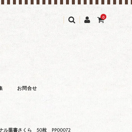
0
(カゴの商品数:0種類、合計数:0)
集
お問合せ
ル葉書さくら 50枚 PP00072