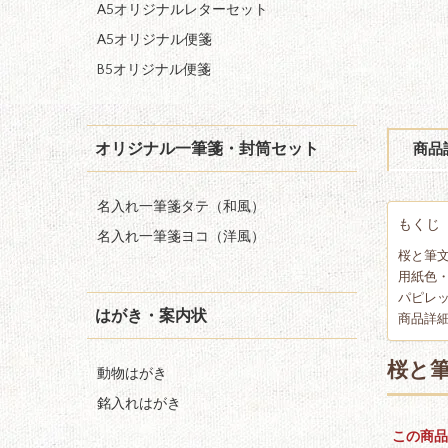
A5オリジナルレターセット
A5オリジナル便箋
B5オリジナル便箋
オリジナル一筆箋・封筒セット
商品
名入れ一筆箋タテ（和風）
もくじ
名入れ一筆箋ヨコ（洋風）
桜と筆
用紙色
パピレッ
はがき・案内状
商品詳
桜と
動物はがき
銘入れはがき
この商品