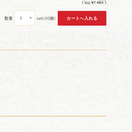
(
¥7,480 )
税込
数量
set(×50枚)