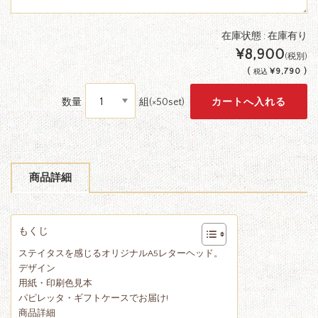
在庫状態 : 在庫有り
¥8,900
(税別)
(
¥9,790 )
税込
数量
組(×50set)
商品詳細
もくじ
ステイタスを感じるオリジナルA5レターヘッド。
デザイン
用紙・印刷色見本
パピレッタ・ギフトケースでお届け!
商品詳細