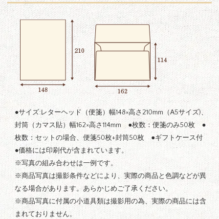
●サイズ:レターヘッド（便箋）幅148×高さ210mm（A5サイズ)、
封筒（カマス貼）幅162×高さ114mm ●枚数：便箋のみ50枚 ●
枚数：セットの場合、便箋50枚+封筒50枚 ●ギフトケース付
●価格には印刷代が含まれています。
※写真の組み合わせは一例です。
※商品写真は撮影条件などにより、実際の商品と色調などが異
なる場合があります。あらかじめご了承ください。
※商品写真に付属の小道具類は撮影用の為、実際の商品には含
まれておりません。