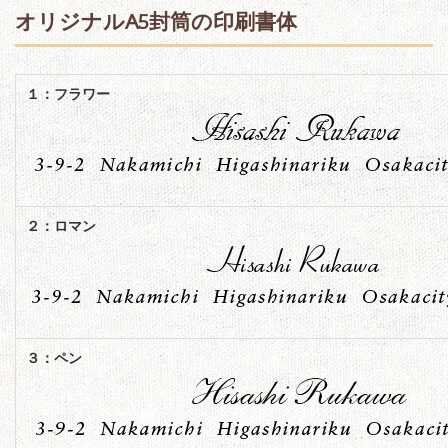
オリジナルA5
封筒の印刷書体
１：フラワー
２：ロマン
３：ペン