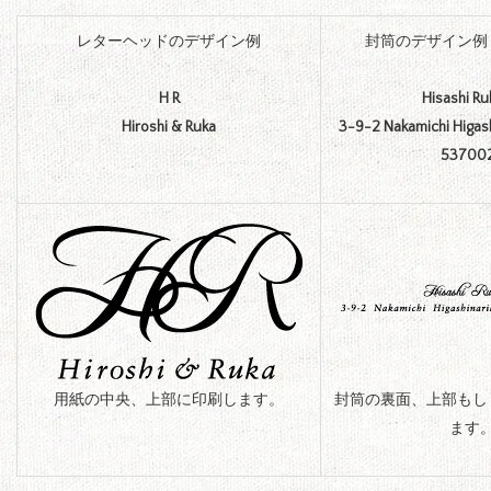
レターヘッドのデザイン例
封筒のデザイン例
H R
Hisashi R
Hiroshi & Ruka
3-9-2 Nakamichi Higash
53700
用紙の中央、上部に印刷します。
封筒の裏面、上部もし
ます