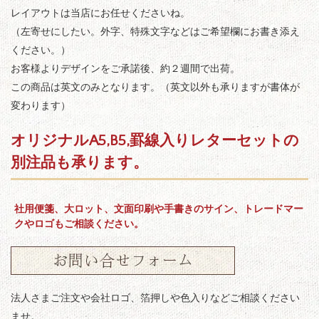
レイアウトは当店にお任せくださいね。
（左寄せにしたい。外字、特殊文字などはご希望欄にお書き添え
ください。）
お客様よりデザインをご承諾後、約２週間で出荷。
この商品は英文のみとなります。（英文以外も承りますが書体が
変わります）
オリジナルA5,B5,罫線入りレターセットの
別注品も承ります。
社用便箋、大ロット、文面印刷や手書きのサイン、トレードマー
クやロゴもご相談ください。
法人さまご注文や会社ロゴ、箔押しや色入りなどご相談ください
ませ。