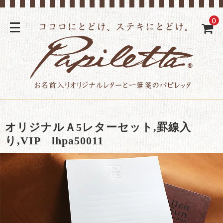
0
オリジナルＡ5レターセット,罫線入
り,VIP lhpa50011