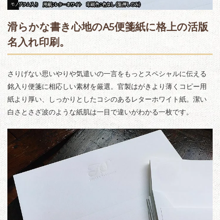
滑らかな書き心地の
A5便箋紙
に格上の活版
名入れ印刷。
さりげない思いやりや気遣いの一言をもっとスペシャルに伝える
銘入り便箋に相応しい素材を厳選。官製はがきより薄くコピー用
紙より厚い、しっかりとしたコシのあるレターホワイト紙。潔い
白さとさざ波のような紙肌は一目で違いがわかる一枚です。