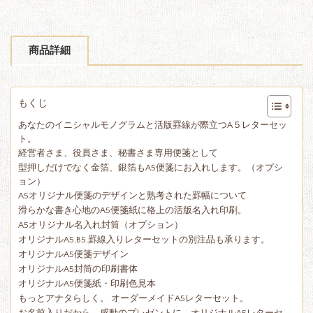
商品詳細
もくじ
あなたのイニシャルモノグラムと活版罫線が際立つA５レターセッ
ト。
経営者さま、役員さま、秘書さま専用便箋として
型押しだけでなく金箔、銀箔もA5便箋にお入れします。（オプシ
ョン）
A5オリジナル便箋のデザインと熟考された罫幅について
滑らかな書き心地のA5便箋紙に格上の活版名入れ印刷。
A5オリジナル名入れ封筒（オプション）
オリジナルA5,B5,罫線入りレターセットの別注品も承ります。
オリジナルA5便箋デザイン
オリジナルA5封筒の印刷書体
オリジナルA5便箋紙・印刷色見本
もっとアナタらしく。 オーダーメイドA5レターセット。